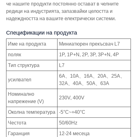
че нашите продукти постоянно остават в челните
редици на индустрията, запазвайки целостта и
надеждността на вашите електрически системи.
Спецификации на продукта
Име на продукта
Миниатюрен прекъсвач L7
поляк
1P, 1P+N, 2P, 3P, 3P+N, 4P
Тип структура
L7
6A、10A、16A、20A、25A、
усилвател
32A、40A、50A、63A
Номинално
230V, 400V
напрежение (V)
Околна температура
-5°C~+40°C
Честота
50/60Hz
Гаранция
12-24 месеца