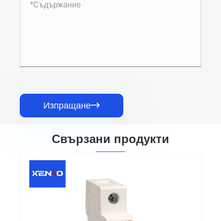
Изпращане

Свързани продукти
Миниатюрен автоматичен прекъсвач DC
L7 MCB
Виж повече >>