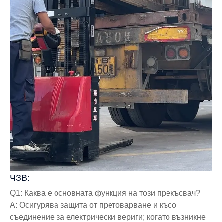
ЧЗВ:
Q1: Каква е основната функция на този прекъсвач?
A: Осигурява защита от претоварване и късо
съединение за електрически вериги; когато възникне