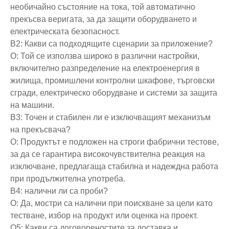
необичайно състояние на тока, той автоматично
прекъсва веригата, за да защити оборудването и
електрическата безопасност.
В2: Какви са подходящите сценарии за приложение?
О: Той се използва широко в различни настройки,
включително разпределение на електроенергия в
жилища, промишлени контролни шкафове, търговски
сгради, електрическо оборудване и системи за защита
на машини.
В3: Точен и стабилен ли е изключващият механизъм
на прекъсвача?
О: Продуктът е подложен на строги фабрични тестове,
за да се гарантира високочувствителна реакция на
изключване, предлагаща стабилна и надеждна работа
при продължителна употреба.
В4: налични ли са проби?
О: Да, мостри са налични при поискване за цели като
тестване, избор на продукт или оценка на проект.
Q5: Какви са договореностите за доставка и