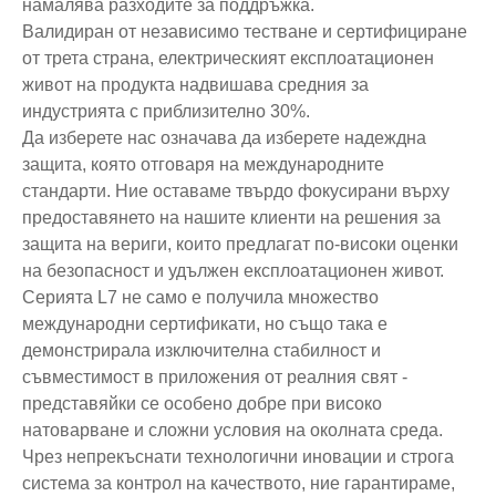
намалява разходите за поддръжка.
Валидиран от независимо тестване и сертифициране
от трета страна, електрическият експлоатационен
живот на продукта надвишава средния за
индустрията с приблизително 30%.
Да изберете нас означава да изберете надеждна
защита, която отговаря на международните
стандарти. Ние оставаме твърдо фокусирани върху
предоставянето на нашите клиенти на решения за
защита на вериги, които предлагат по-високи оценки
на безопасност и удължен експлоатационен живот.
Серията L7 не само е получила множество
международни сертификати, но също така е
демонстрирала изключителна стабилност и
съвместимост в приложения от реалния свят -
представяйки се особено добре при високо
натоварване и сложни условия на околната среда.
Чрез непрекъснати технологични иновации и строга
система за контрол на качеството, ние гарантираме,