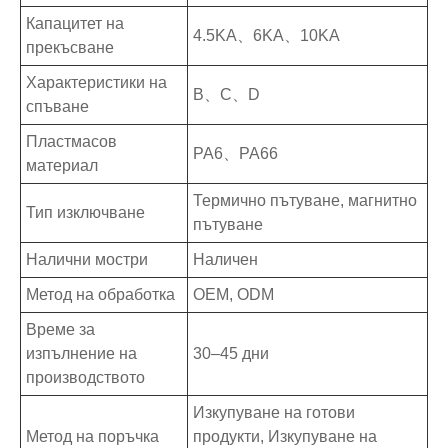
Капацитет на
4.5KA、6KA、10KA
прекъсване
Характеристики на
B、C、D
спъване
Пластмасов
PA6、PA66
материал
Термично пътуване, магнитно
Тип изключване
пътуване
Налични мостри
Наличен
Метод на обработка
OEM, ODM
Време за
изпълнение на
30–45 дни
производството
Изкупуване на готови
Метод на поръчка
продукти, Изкупуване на