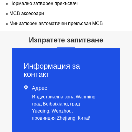
Нормално затворен прекъсвач
MCB аксесоари
Миниатюрен автоматичен прекъсвач MCB
Изпратете запитване
Информация за
контакт

Адрес
Индустриална зона Wanming,
град Beibaixiang, град
Yueqing, Wenzhou,
провинция Zhejiang, Китай