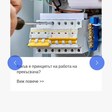


Защо ръчният превключвател на
генератора е от съществено значение за
безопасно и надеждно резервно
Виж повече >>