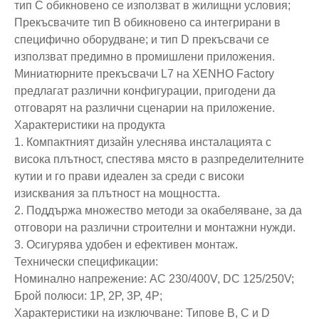
тип C обикновено се използват в жилищни условия;
Прекъсвачите тип B обикновено са интегрирани в
специфично оборудване; и тип D прекъсвачи се
използват предимно в промишлени приложения.
Миниатюрните прекъсвачи L7 на XENHO Factory
предлагат различни конфигурации, пригодени да
отговарят на различни сценарии на приложение.
Характеристики на продукта
1. Компактният дизайн улеснява инсталацията с
висока плътност, спестява място в разпределителните
кутии и го прави идеален за среди с високи
изисквания за плътност на мощността.
2. Поддържа множество методи за окабеляване, за да
отговори на различни строителни и монтажни нужди.
3. Осигурява удобен и ефективен монтаж.
Технически спецификации:
Номинално напрежение: AC 230/400V, DC 125/250V;
Брой полюси: 1P, 2P, 3P, 4P;
Характеристики на изключване: Типове B, C и D