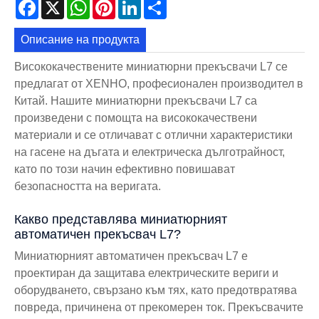
Facebook
X
WhatsApp
Pinterest
LinkedIn
Share
Описание на продукта
Висококачествените миниатюрни прекъсвачи L7 се
предлагат от XENHO, професионален производител в
Китай. Нашите миниатюрни прекъсвачи L7 са
произведени с помощта на висококачествени
материали и се отличават с отлични характеристики
на гасене на дъгата и електрическа дълготрайност,
като по този начин ефективно повишават
безопасността на веригата.
Какво представлява миниатюрният
автоматичен прекъсвач L7?
Миниатюрният автоматичен прекъсвач L7 е
проектиран да защитава електрическите вериги и
оборудването, свързано към тях, като предотвратява
повреда, причинена от прекомерен ток. Прекъсвачите