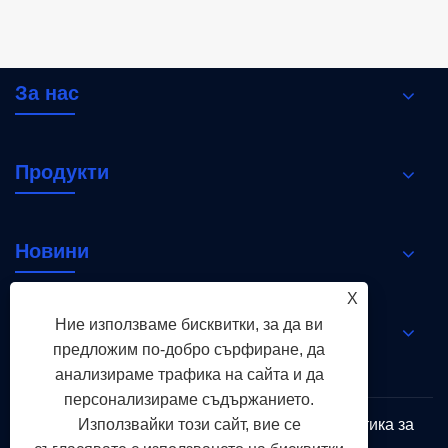
захранване
За нас
Продукти
Новини
X
Ние използваме бисквитки, за да ви
Свържете се с нас
предложим по-добро сърфиране, да
анализираме трафика на сайта и да
персонализираме съдържанието.
Използвайки този сайт, вие се
Links
Sitemap
RSS
XML
Политика за