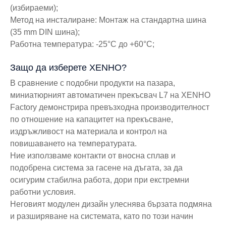
(избираеми);
Метод на инсталиране: Монтаж на стандартна шина
(35 mm DIN шина);
Работна температура: -25°C до +60°C;
Защо да изберете XENHO?
В сравнение с подобни продукти на пазара,
миниатюрният автоматичен прекъсвач L7 на XENHO
Factory демонстрира превъзходна производителност
по отношение на капацитет на прекъсване,
издръжливост на материала и контрол на
повишаването на температурата.
Ние използваме контакти от вносна сплав и
подобрена система за гасене на дъгата, за да
осигурим стабилна работа, дори при екстремни
работни условия.
Неговият модулен дизайн улеснява бързата подмяна
и разширяване на системата, като по този начин