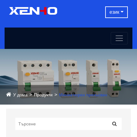
език
У дома
Продукти
Миниатюрен прекъсвач