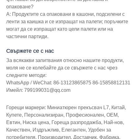
опаковане?
A: Продуктите са опаковани в кашони, подсилени с
ленти за каишка и се изпращат на палети; поръчките
могат да се изпращат като цели палети или на
частични партиди.
Свържете се с нас
За всякакви запитвания относно нашите продукти,
моля не се колебайте да се свържете с нас чрез
следните методи:
WhatsApp / WeChat: 86-13123865875 86-15858812131
Имейл: 799199031@qq.com
Горещи маркери: Миниатюрен прекъсвач L7, Китай,
Купете, Персонализиран, Професионален, OEM,
Евтин, Ниска цена, Гореща разпродажба, Най-нов,
Качествен, Издръжлив, Елегантен, Удобен за
потребителя, Производител, Доставчик, Фабрика,