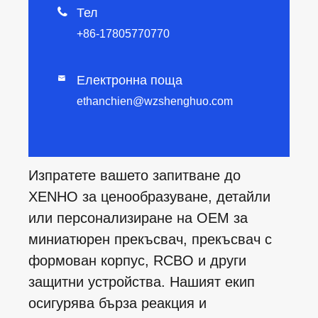

Тел
+86-17805770770
Електронна поща

ethanchien@wzshenghuo.com
Изпратете вашето запитване до
XENHO за ценообразуване, детайли
или персонализиране на OEM за
миниатюрен прекъсвач, прекъсвач с
формован корпус, RCBO и други
защитни устройства. Нашият екип
осигурява бърза реакция и