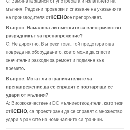
О: Замяната зависи от употребата и излагането на
мълния. Редовни проверки и спазване на указанията
на производителя от
КСЕНО
се препоръчват.
Въпрос: Намалява ли сметките за електричество
разрядникът за пренапрежение?
О: Не директно. Въпреки това, той предотвратява
повреда на оборудването, което може да спести
значителни разходи за ремонт и подмяна във
времето.
Въпрос: Могат ли ограничителите за
пренапрежение да се справят с повтарящи се
удари от мълния?
A: Висококачествени DC мълниеотводители, като тези
от
КСЕНО
, са проектирани да се справят с множество
удари в рамките на номиналните си граници.