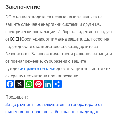
Заключение
DC мълниеотводите са незаменими за защита на
вашите слънчеви енергийни системи и други DC
електрически инсталации. Избор на надежден продукт
от
КСЕНО
осигурява оптимална защита, дългосрочна
надеждност и съответствие със стандартите за
безопасност. За висококачествени решения за защита
от пренапрежение, съобразени с вашите
нужди,
свържете се с нас
днес и защитете системите
си срещу неочаквани пренапрежения.
Facebook
X
WhatsApp
Pinterest
LinkedIn
Share
Предишен :
Защо ръчният превключвател на генератора е от
съществено значение за безопасно и надеждно