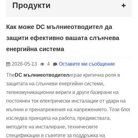
Продукти
Как може DC мълниеотводител да
защити ефективно вашата слънчева
енергийна система
2026-05-13
4
Оставете ми съобщение
The
DC мълниеотводител
играе критична роля в
защитата на слънчеви енергийни системи,
телекомуникационни вериги и други базирани на
постоянен ток електрически инсталации от удари на
мълнии и пренапрежения на напрежението. Този блог
изследва принципа на работа, предимствата,
методите на инсталиране, техническите
спецификации и съветите за поддръжка на