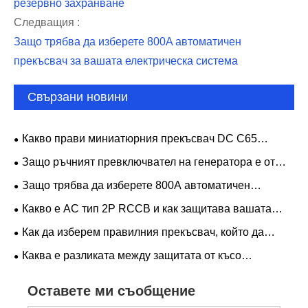
резервно захранване
Следващия :
Защо трябва да изберете 800A автоматичен
прекъсвач за вашата електрическа система
Свързани новини
Какво прави миниатюрния прекъсвач DC C65
надежден избор за съвременна електрическа защита?
Защо ръчният превключвател на генератора е от
съществено значение за безопасно и надеждно
Защо трябва да изберете 800A автоматичен
резервно захранване
прекъсвач за вашата електрическа система
Какво е AC тип 2P RCCB и как защитава вашата
електрическа система
Как да изберем правилния прекъсвач, който да
осигури защита от късо съединение и претоварване?
Каква е разликата между защитата от късо
съединение и защитата от претоварване?
Оставете ми съобщение