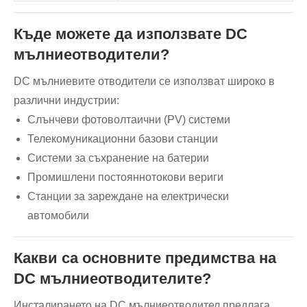
Къде можете да използвате DC
мълниеотводители?
DC мълниевите отводители се използват широко в
различни индустрии:
Слънчеви фотоволтаични (PV) системи
Телекомуникационни базови станции
Системи за съхранение на батерии
Промишлени постояннотокови вериги
Станции за зареждане на електрически
автомобили
Какви са основните предимства на
DC мълниеотводителите?
Инсталирането на DC мълниеотводител предлага