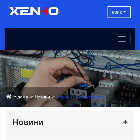
език
У дома
Новини
Новини от индустрията
Новини