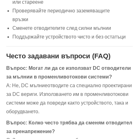
или стареене
Проверявайте периодично заземяващите
връзки
Сменете отводителите след силни мълнии
Поддържайте устройството чисто и без остатъци
Често задавани въпроси (FAQ)
Въпрос: Могат ли да се използват DC отводители
за мълнии в променливотокови системи?
A: Не, DC мълниеотводите са специално проектирани
за DC вериги. Използването им в променливотокови
системи може да повреди както устройството, така и
оборудването.
Въпрос: Колко често трябва да сменям отводител
за пренапрежение?