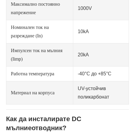
Максимално постоянно
1000V
напрежение
Номинален ток на
10kA
разреждане (In)
Импулсен ток на мълния
20kA
(Iimp)
Работна температура
-40°C до +85°C
UV-устойчив
Материал на корпуса
поликарбонат
Как да инсталирате DC
мълниеотводник?