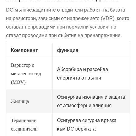
DC мълниезащитните отводители работят на базата
на резистори, зависими от напрежението (VDR), които
остават непроводими при нормални условия, но
стават проводими при събития на пренапрежение.
Компонент
функция
Варистор с
Абсорбира и разсейва
метален оксид
енергията от вълни
(MOV)
Осигурява изолация и защита
Жилища
от атмосферни влияния
Терминални
Осигурява сигурна връзка
съединители
към DC веригата