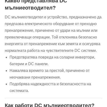
Какво представлява DC
мълниеотводител?
DC мълниеотводител е устройство, предназначено да
предпазва електрическото оборудване от преходно
пренапрежение, причинено от удари на мълнии или
превключващи операции. Той отклонява безопасно
енергията от пренапрежение към земята и осигурява
нормалната работа на чувствителните DC системи.
Предотвратява повреда на соларни инвертори,
батерии и DC панели.
Намалява времето за престой, причинено от
неочаквани пренапрежения.
Подобрява надеждността и безопасността на
системата.
Как работи DC мълниеотводител?