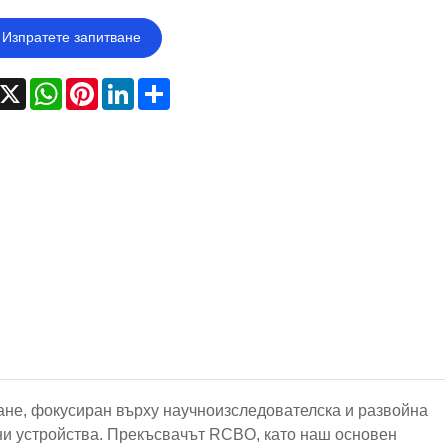
Изпратете запитване
acebook
X
WhatsApp
Pinterest
LinkedIn
Share
не, фокусиран върху научноизследователска и развойна
ни устройства. Прекъсвачът RCBO, като наш основен