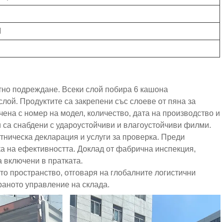
M
тно подреждане. Всеки слой побира 6 кашона
ой. Продуктите са закрепени със слоеве от пяна за
ена с номер на модел, количество, дата на производство и
 са снабдени с удароустойчиви и влагоустойчиви филми.
ническа декларация и услуги за проверка. Преди
а на ефективността. Доклад от фабрична инспекция,
 включени в пратката.
то пространство, отговаря на глобалните логистични
раното управление на склада.