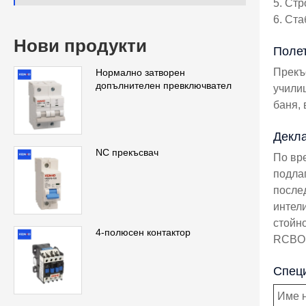
5. Ст
6. Ст
Нови продукти
Полет
Прекъ
Нормално затворен
допълнителен превключвател
училищ
баня,
Декла
NC прекъсвач
По вр
подлаг
после
интели
стойно
4-полюсен контактор
RCBO 
Спец
Име н