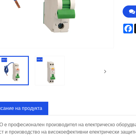
F
сание на продукта
 е професионален производител на електрическо оборудва
ст и производство на високоефективни електрически защит