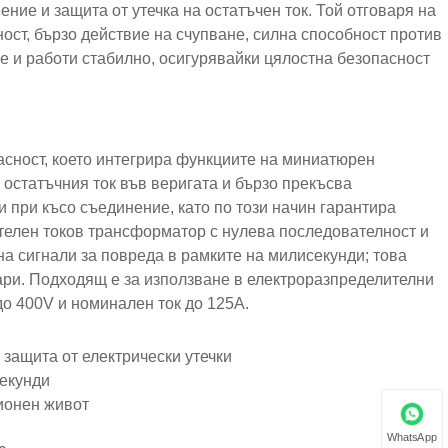
ение и защита от утечка на остатъчен ток. Той отговаря на
ност, бързо действие на счупване, силна способност против
е и работи стабилно, осигурявайки цялостна безопасност
асност, което интегрира функциите на миниатюрен
 остатъчния ток във веригата и бързо прекъсва
и при късо съединение, като по този начин гарантира
телен токов трансформатор с нулева последователност и
а сигнали за повреда в рамките на милисекунди; това
ари. Подходящ е за използване в електроразпределителни
о 400V и номинален ток до 125A.
 защита от електрически утечки
секунди
ионен живот
WhatsApp