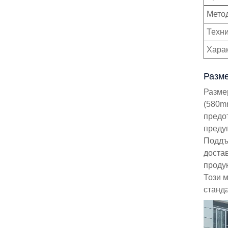
Метод
Техн
Хара
Разме
Разме
(580m
предо
преду
Поддъ
доста
продук
Този 
станда