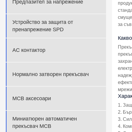
Предпазител за напрежение
продук
станда
смуще
Устройство за защита от
за съ
пренапрежение SPD
Какв
Прекъ
AC контактор
прекъс
захран
елект
Нормално затворен прекъсвач
надеж
ефект
мрежи
Харак
MCB аксесоари
1. Защ
2. Бър
Миниатюрен автоматичен
3. Си
прекъсвач MCB
4. Ком