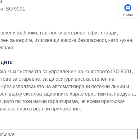
9
то ISO 9001
E-Mail
лени фабрики, търговски центрове, офис сгради,
ен за вериги, изискващи висока безопасност, като кухня,
удване.
идите
а към системата за управление на качеството ISO 9001,
ове за стареене, за да осигури висока степен на
 Чрез използването на автоматизирани поточни линии и
рол върху експлоатационните характеристики на продукта,
, като по този начин гарантираме, че всеки прекъсвач
високо ниво в реални приложения.
късвач