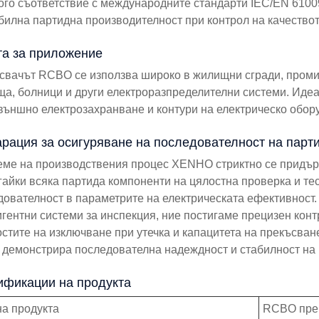
рого съответствие с международните стандарти IEC/EN 6100
абилна партидна производителност при контрол на качество
а за приложение
свачът RCBO се използва широко в жилищни сгради, промиш
а, болници и други електроразпределителни системи. Идеал
 външно електрозахранване и контури на електрическо обор
рация за осигуряване на последователност на парт
еме на производствения процес XENHO стриктно се придърж
айки всяка партида компоненти на цялостна проверка и тест
дователност в параметрите на електрическата ефективност.
гентни системи за инспекция, ние постигаме прецизен конт
стите на изключване при утечка и капацитета на прекъсване
демонстрира последователна надеждност и стабилност на 
ификации на продукта
а продукта
RCBO пре