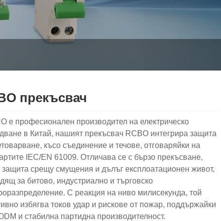
BO прекъсвач
 е професионален производител на електрическо
дване в Китай, нашият прекъсвач RCBO интегрира защита
етоварване, късо съединение и течове, отговаряйки на
артите IEC/EN 61009. Отличава се с бързо прекъсване,
 защита срещу смущения и дълъг експлоатационен живот,
дящ за битово, индустриално и търговско
роразпределение. С реакция на ниво милисекунда, той
ивно избягва токов удар и рискове от пожар, поддържайки
DM и стабилна партидна производителност.