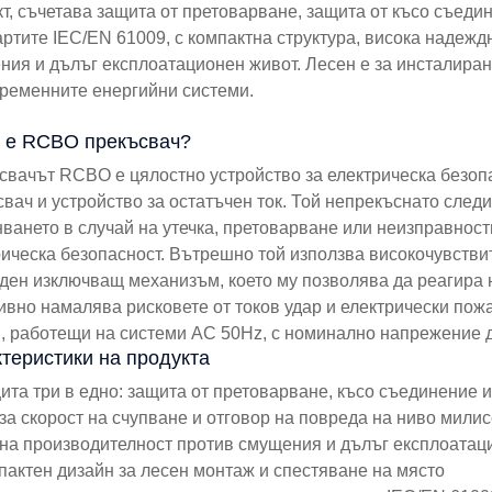
т, съчетава защита от претоварване, защита от късо съедин
ртите IEC/EN 61009, с компактна структура, висока надежд
ния и дълъг експлоатационен живот. Лесен е за инсталиран
временните енергийни системи.
о е RCBO прекъсвач?
свачът RCBO е цялостно устройство за електрическа безоп
вач и устройство за остатъчен ток. Той непрекъснато следи
ването в случай на утечка, претоварване или неизправност
рическа безопасност. Вътрешно той използва високочувстви
ден изключващ механизъм, което му позволява да реагира н
ивно намалява рисковете от токов удар и електрически пож
, работещи на системи AC 50Hz, с номинално напрежение д
теристики на продукта
ита три в едно: защита от претоварване, късо съединение и
за скорост на счупване и отговор на повреда на ниво мили
лна производителност против смущения и дълъг експлоатац
пактен дизайн за лесен монтаж и спестяване на място