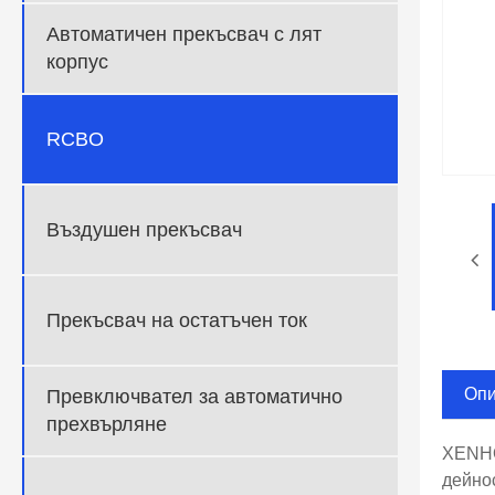
Автоматичен прекъсвач с лят
корпус
RCBO
Въздушен прекъсвач
Прекъсвач на остатъчен ток
Опи
Превключвател за автоматично
прехвърляне
XENHO
дейно