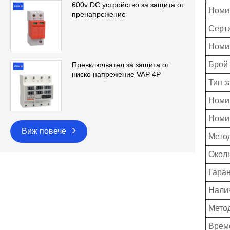
600v DC устройство за защита от
Номи
пренапрежение
Серт
Номи
Брой
Превключвател за защита от
ниско напрежение VAP 4P
Тип з
Номи
Номи
Виж повече
Мето
Окол
Гара
Нали
Метод
Време