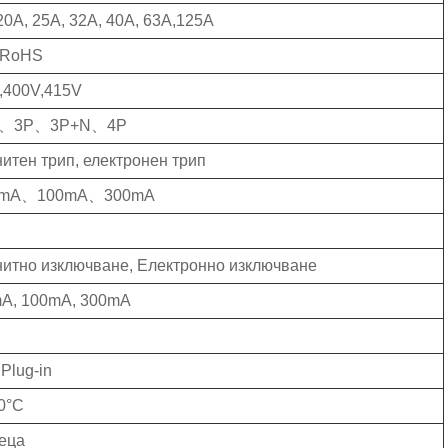
20А, 25А, 32А, 40А, 63А,125А
RoHS
,400V,415V
P、3P、3P+N、4P
итен трип, електронен трип
mA、100mA、300mA
итно изключване, Електронно изключване
A, 100mA, 300mA
Plug-in
40°C
еца