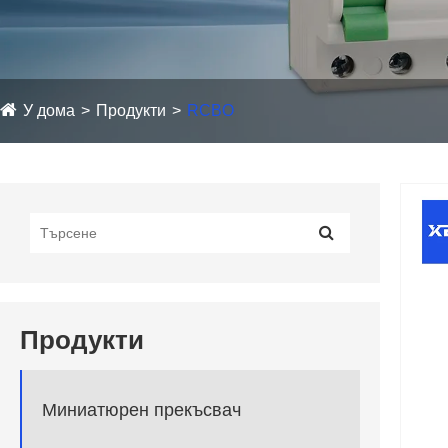
У дома
Продукти
RCBO
Продукти
Миниатюрен прекъсвач