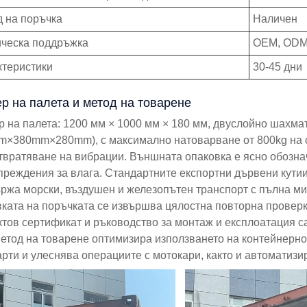
 на поръчка
Наличен
ическа поддръжка
OEM, OD
ктеристики
30-45 дни
р на палета и метод на товарене
р на палета: 1200 мм × 1000 мм × 180 мм, двуслойно шахма
m×380mm×280mm), с максимално натоварване от 800kg на сл
твратяване на вибрации. Външната опаковка е ясно обознач
преждения за влага. Стандартните експортни дървени кутии
ржа морски, въздушен и железопътен транспорт с пълна мит
вката на поръчката се извършва цялостна повторна проверк
тов сертификат и ръководство за монтаж и експлоатация са
метод на товарене оптимизира използването на контейнерно
рти и улеснява операциите с мотокари, както и автоматизи