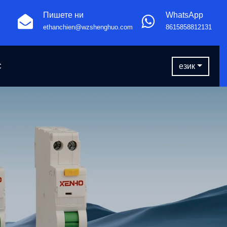
Пишете ни
WhatsApp
ethanchien@wzshenghuo.com
8615858812131
С
език