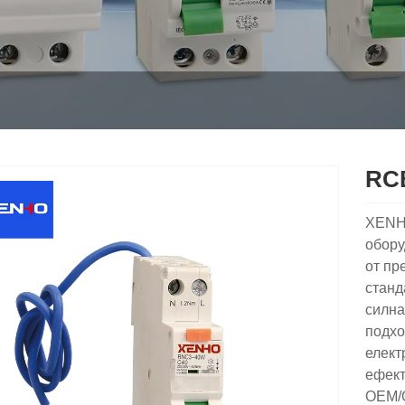
RC
XENHO
обору
от пр
станд
силна
подхо
елект
ефект
OEM/O