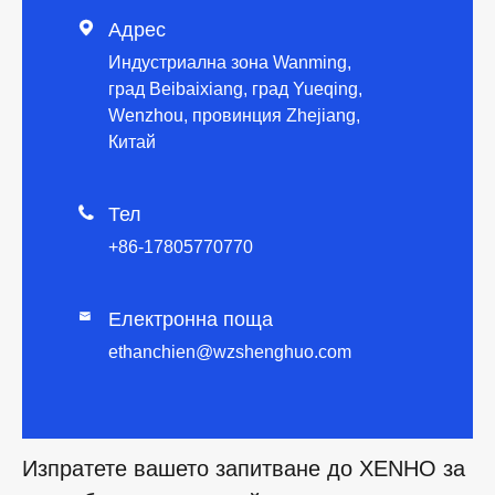

Адрес
Индустриална зона Wanming,
град Beibaixiang, град Yueqing,
Wenzhou, провинция Zhejiang,
Китай

Тел
+86-17805770770
Електронна поща

ethanchien@wzshenghuo.com
Изпратете вашето запитване до XENHO за