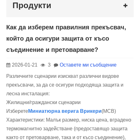
Продукти
Как да изберем правилния прекъсвач,
който да осигури защита от късо
съединение и претоварване?
2026-01-21
3
Оставете ми съобщение
Различните сценарии изискват различни видове
прекъсвачи, за да се осигури подходяща защита и
лесна инсталация:
Жилищни/граждански сценарии
Изберете
Миниатюрна верига B
рикери
(MCB)
Характеристики: Малък размер, ниска цена, вградено
термомагнитно задействане (предоставящо защита
както от претоварване, така и от късо съединение),