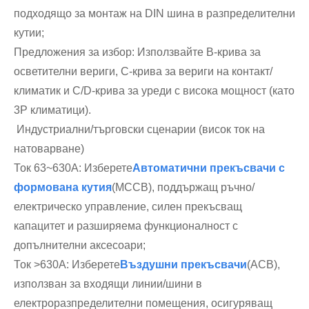
подходящо за монтаж на DIN шина в разпределителни
кутии;
Предложения за избор: Използвайте B-крива за
осветителни вериги, C-крива за вериги на контакт/
климатик и C/D-крива за уреди с висока мощност (като
3P климатици).
Индустриални/търговски сценарии (висок ток на
натоварване)
Ток 63~630A: Изберете
Автоматични прекъсвачи с
формована кутия
(MCCB), поддържащ ръчно/
електрическо управление, силен прекъсващ
капацитет и разширяема функционалност с
допълнителни аксесоари;
Ток >630A: Изберете
Въздушни прекъсвачи
(ACB),
използван за входящи линии/шини в
електроразпределителни помещения, осигуряващ