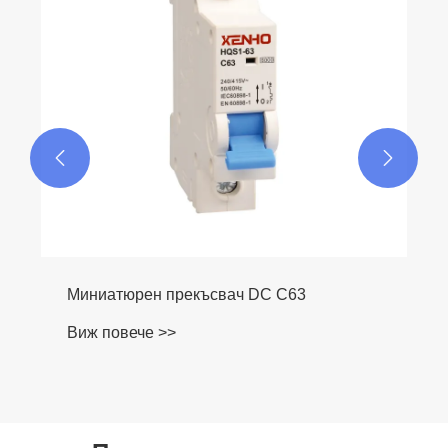


Миниатюрен прекъсвач DC C63
Виж повече >>