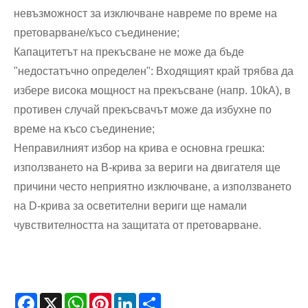
невъзможност за изключване навреме по време на
претоварване/късо съединение;
Капацитетът на прекъсване не може да бъде
"недостатъчно определен": Входящият край трябва да
избере висока мощност на прекъсване (напр. 10kA), в
противен случай прекъсвачът може да избухне по
време на късо съединение;
Неправилният избор на крива е основна грешка:
използването на B-крива за вериги на двигателя ще
причини често неприятно изключване, а използването
на D-крива за осветителни вериги ще намали
чувствителността на защитата от претоварване.
Facebook
X
WhatsApp
Pinterest
LinkedIn
Share