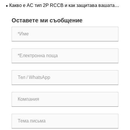
прекъсвач за вашата електрическа система
Какво е AC тип 2P RCCB и как защитава вашата
електрическа система
Оставете ми съобщение