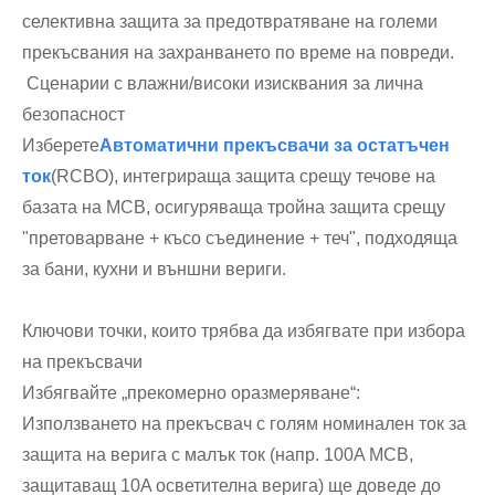
селективна защита за предотвратяване на големи
прекъсвания на захранването по време на повреди.
Сценарии с влажни/високи изисквания за лична
безопасност
Изберете
Автоматични прекъсвачи за остатъчен
ток
(RCBO), интегрираща защита срещу течове на
базата на MCB, осигуряваща тройна защита срещу
"претоварване + късо съединение + теч", подходяща
за бани, кухни и външни вериги.
Ключови точки, които трябва да избягвате при избора
на прекъсвачи
Избягвайте „прекомерно оразмеряване“:
Използването на прекъсвач с голям номинален ток за
защита на верига с малък ток (напр. 100A MCB,
защитаващ 10A осветителна верига) ще доведе до