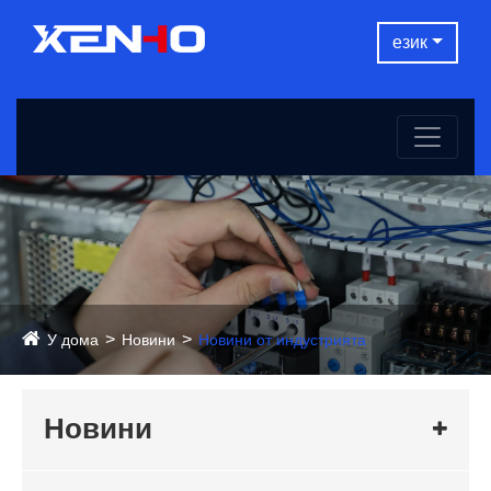
език
У дома
Новини
Новини от индустрията
Новини