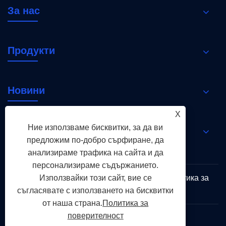
За нас
Продукти
Новини
X
Ние използваме бисквитки, за да ви
Свържете се с нас
предложим по-добро сърфиране, да
анализираме трафика на сайта и да
персонализираме съдържанието.
Използвайки този сайт, вие се
Links
Sitemap
RSS
XML
Политика за
поверителност
съгласявате с използването на бисквитки
от наша страна.
Политика за
поверителност