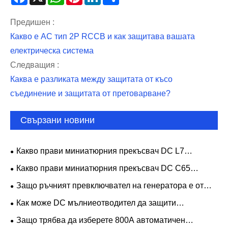
Предишен :
Какво е AC тип 2P RCCB и как защитава вашата
електрическа система
Следващия :
Каква е разликата между защитата от късо
съединение и защитата от претоварване?
Свързани новини
Какво прави миниатюрния прекъсвач DC L7
надежден избор за съвременна електрическа защита?
Какво прави миниатюрния прекъсвач DC C65
надежден избор за съвременна електрическа защита?
Защо ръчният превключвател на генератора е от
съществено значение за безопасно и надеждно
Как може DC мълниеотводител да защити
резервно захранване
ефективно вашата слънчева енергийна система
Защо трябва да изберете 800A автоматичен