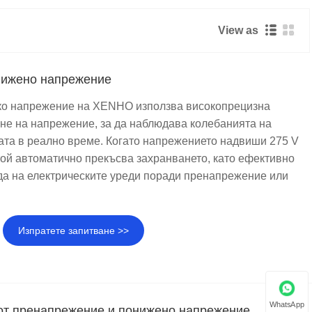
View as
онижено напрежение
ско напрежение на XENHO използва високопрецизна
ане на напрежение, за да наблюдава колебанията на
та в реално време. Когато напрежението надвиши 275 V
 той автоматично прекъсва захранването, като ефективно
а на електрическите уреди поради пренапрежение или
Изпратете запитване >>
WhatsApp
от пренапрежение и понижено напрежение