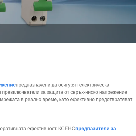
ежение
предназначени да осигурят електрическа
и превключватели за защита от свръх-ниско напрежение
 мрежата в реално време, като ефективно предотвратяват
оперативната ефективност. КСЕНО
предпазители за