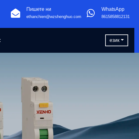
Пишете ни
WhatsApp
ethanchien@wzshenghuo.com
8615858812131
език
С