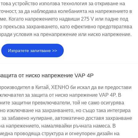
това устройство използва технология за откриване на
точност, за да наблюдава колебанията на напрежението в
ме. Когато напрежението надвиши 275 V или падне под
но прекъсва захранването, като ефективно предотвратява
оради условия на пренапрежение или ниско напрежение.
Изпратете запитване >>
защита от ниско напрежение VAP 4P
роизводител в Китай, XENHO би искал да ви предостави
ключвател за защита от ниско напрежение VAP 4P. В
ните защитни превключватели, той не само осигурява
но изключване на захранването, но също така интегрира
 за забавено нулиране, автоматично доставя захранване
на напрежението, намалявайки ръчната намеса. В
медна проводяща структура и огнеупорен дизайн на