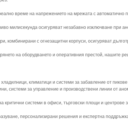
еално време на напрежението на мрежата с автоматично пр
 ниво милисекунда осигуряват незабавно изключване при а
и, комбинирани с огнезащитни корпуси, осигуряват дългот
арянето на оборудването и оперативния престой, нашите р
хладилници, климатици и системи за забавление от пикове
ни, системи за управление и производствени линии от аном
на критични системи в офиси, търговски площи и центрове з
разуване, персонализирани решения и експертна поддръжка