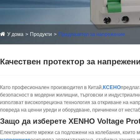
У дома
Продукти
Предпазител за напрежение
Качествен протектор за напрежени
Като професионален производител в Китай,
КСЕНО
предлаг
безопасност в модерни жилищни, търговски и индустриалн
използват високопрецизна технология за откриване на нап
повреда на ценни уреди и оборудване, причинени от неста
Защо да изберете XENHO Voltage Prot
Електрическите мрежи са подложени на колебания, които 
напрежение
осигурява автоматизирана, стабилна защита ч