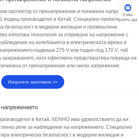
ров протектор от пренапрежение и понижено напрежение
E-Mail
, водещ производител в Китай. Специално проектирано да
ска безопасност в модерни жилищни и промишлени
ство използва технология за откриване на напрежение с
 наблюдение на колебанията в електрическата мрежа в
 напрежението надвиши 275 V или падне под 170 V, той
 захранването, като ефективно предотвратява повреда на
причинена от пренапрежение или ниско напрежение.
Изпратете запитване >>
а напрежението
роизводител в Китай, XENHO има удоволствието да ви
ствено реле за наблюдение на напрежението. Специално
тира електрическа безопасност в модерни жилищни и