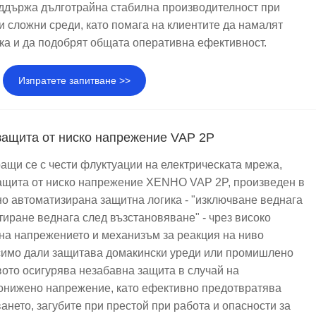
оддържа дълготрайна стабилна производителност при
и сложни среди, като помага на клиентите да намалят
ка и да подобрят общата оперативна ефективност.
Изпратете запитване >>
защита от ниско напрежение VAP 2P
ращи се с чести флуктуации на електрическата мрежа,
ащита от ниско напрежение XENHO VAP 2P, произведен в
но автоматизирана защитна логика - "изключване веднага
тиране веднага след възстановяване" - чрез високо
на напрежението и механизъм за реакция на ниво
симо дали защитава домакински уреди или промишлено
вото осигурява незабавна защита в случай на
онижено напрежение, като ефективно предотвратява
ането, загубите при престой при работа и опасности за