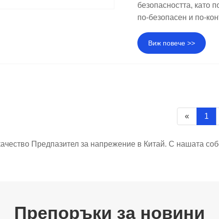
безопасността, като п
по-безопасен и по-ко
Виж повече >>
«
1
ачество Предпазител за напрежение в Китай. С нашата со
Препоръки за новини