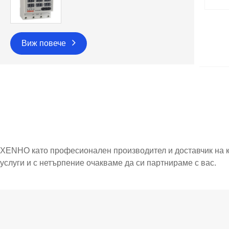
Виж повече
XENHO като професионален производител и доставчик на к
услуги и с нетърпение очакваме да си партнираме с вас.