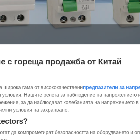
е с гореща продажба от Китай
а широка гама от висококачествени
предпазители за напр
и условия. Нашите релета за наблюдение на напрежението 
режение, за да наблюдават колебанията на напрежението в
билни условия на захранване.
ectors?
могат да компрометират безопасността на оборудването и 
рез: