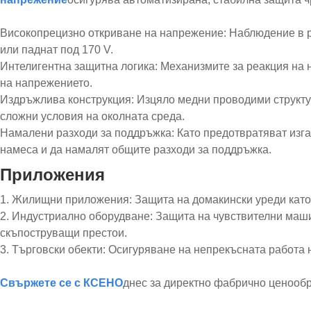
Високопрецизно откриване на напрежение: Наблюдение в р
или паднат под 170 V.
Интелигентна защитна логика: Механизмите за реакция на
на напрежението.
Издръжлива конструкция: Изцяло медни проводими структур
сложни условия на околната среда.
Намалени разходи за поддръжка: Като предотвратяват изг
намеса и да намалят общите разходи за поддръжка.
Приложения
1. Жилищни приложения: Защита на домакински уреди като 
2. Индустриално оборудване: Защита на чувствителни маши
скъпоструващи престои.
3. Търговски обекти: Осигуряване на непрекъсната работа 
Свържете се с КСЕНО
днес за директно фабрично ценооб