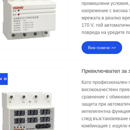
промишлени условия, 
напрежение с висока 
мрежата в реално вре
170 V, той автоматич
повреда на уредите п
Виж повече >>
Превключвател за 
Като професионален п
висококачествен прев
сравнение с обикнове
защита при автоматич
интелигентна функция
след възстановяване 
комбинация с изцяло 