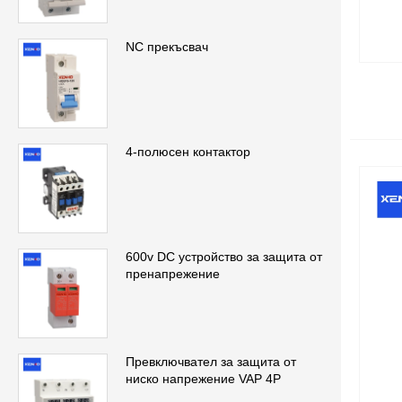
NC прекъсвач
4-полюсен контактор
600v DC устройство за защита от
пренапрежение
Превключвател за защита от
ниско напрежение VAP 4P