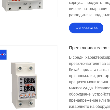
корпуса, продуктът п
високи натоварвания 
разходите за поддръж
Виж повече >>
Превключвател за 
В среди, характеризи
превключвателят за з
Китай, прилага напъл
при аномалия, рестар
прецизен мониторинг 
милисекунда. Незави
оборудване, устройст
пренапрежение или п
изгарянето на оборудв