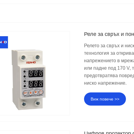
Реле за свръх и п
Релето за свръх и ни
технология за открив
напрежението в мрежа
или падне под 170 V,
предотвратява повред
ниско напрежение.
Виж повече >>
Цифров протектор 