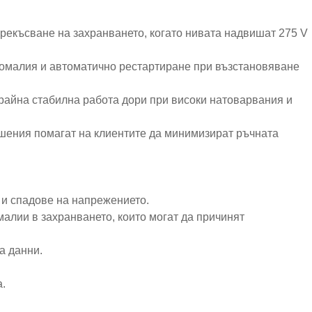
екъсване на захранването, когато нивата надвишат 275 V
номалия и автоматично рестартиране при възстановяване
райна стабилна работа дори при високи натоварвания и
ешения помагат на клиентите да минимизират ръчната
 и спадове на напрежението.
алии в захранването, които могат да причинят
а данни.
.