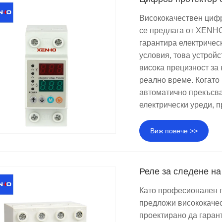
​Висококачествен циф
се предлага от XENHO
гарантира електриче
условия, това устрой
висока прецизност за
реално време. Когато
автоматично прекъсва
електрически уреди, 
Виж повече >>
Реле за следене н
Като професионален п
предложи висококаче
проектирано да гаран