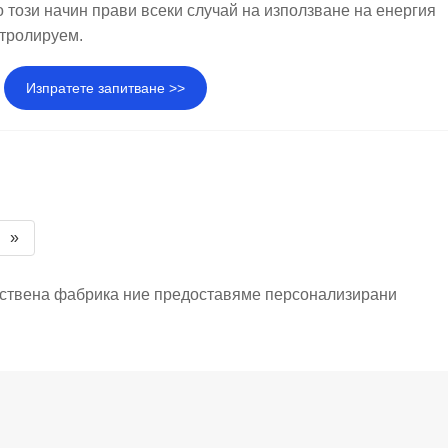
о този начин прави всеки случай на използване на енергия
нтролируем.
Изпратете запитване >>
»
бствена фабрика ние предоставяме персонализирани