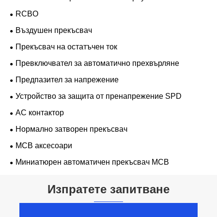
RCBO
Въздушен прекъсвач
Прекъсвач на остатъчен ток
Превключвател за автоматично прехвърляне
Предпазител за напрежение
Устройство за защита от пренапрежение SPD
AC контактор
Нормално затворен прекъсвач
MCB аксесоари
Миниатюрен автоматичен прекъсвач MCB
Изпратете запитване