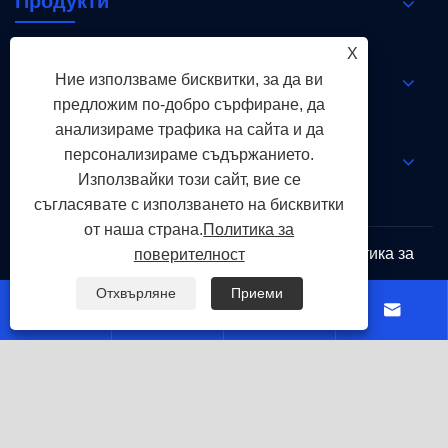
Продукти
X
Новини
Ние използваме бисквитки, за да ви
предложим по-добро сърфиране, да
анализираме трафика на сайта и да
персонализираме съдържанието.
Свържете се с нас
Използвайки този сайт, вие се
съгласявате с използването на бисквитки
от наша страна.
Политика за
Links
Sitemap
RSS
XML
Политика за
поверителност
поверителност
Отхвърляне
Приеми




Copyright © 2026 Holy Flame Group Всички права
запазени.