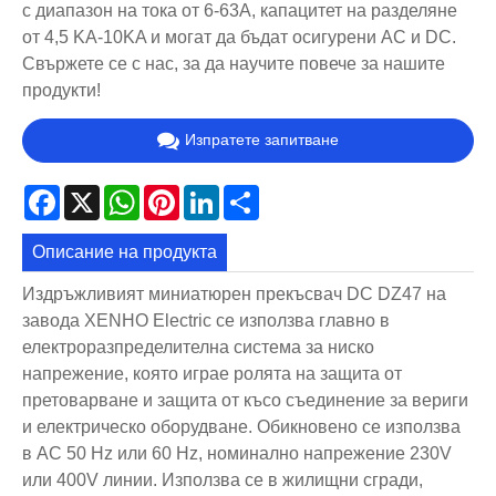
с диапазон на тока от 6-63A, капацитет на разделяне
от 4,5 KA-10KA и могат да бъдат осигурени AC и DC.
Свържете се с нас, за да научите повече за нашите
продукти!
Изпратете запитване
Facebook
X
WhatsApp
Pinterest
LinkedIn
Share
Описание на продукта
Издръжливият миниатюрен прекъсвач DC DZ47 на
завода XENHO Electric се използва главно в
електроразпределителна система за ниско
напрежение, която играе ролята на защита от
претоварване и защита от късо съединение за вериги
и електрическо оборудване. Обикновено се използва
в AC 50 Hz или 60 Hz, номинално напрежение 230V
или 400V линии. Използва се в жилищни сгради,