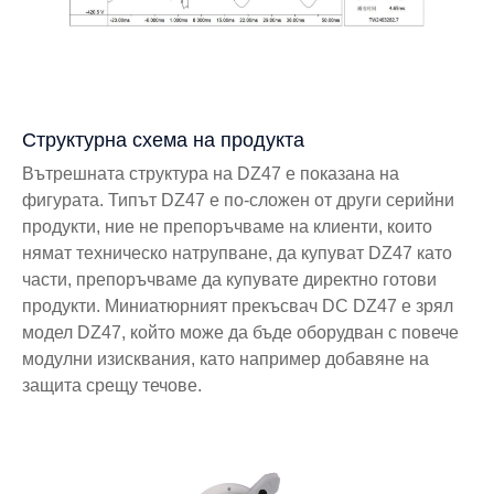
Структурна схема на продукта
Вътрешната структура на DZ47 е показана на
фигурата. Типът DZ47 е по-сложен от други серийни
продукти, ние не препоръчваме на клиенти, които
нямат техническо натрупване, да купуват DZ47 като
части, препоръчваме да купувате директно готови
продукти. Миниатюрният прекъсвач DC DZ47 е зрял
модел DZ47, който може да бъде оборудван с повече
модулни изисквания, като например добавяне на
защита срещу течове.