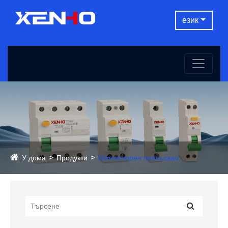
език
У дома
Продукти
Миниатюрен прекъсвач