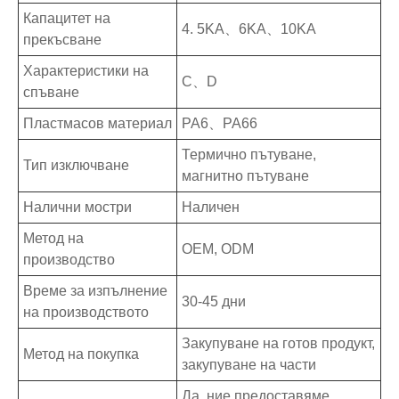
Капацитет на
4. 5KA、6KA、10KA
прекъсване
Характеристики на
C、D
спъване
Пластмасов материал
PA6、PA66
Термично пътуване,
Тип изключване
магнитно пътуване
Налични мостри
Наличен
Метод на
OEM, ODM
производство
Време за изпълнение
30-45 дни
на производството
Закупуване на готов продукт,
Метод на покупка
закупуване на части
Да, ние предоставяме