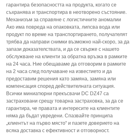
гарантира безопасността на продукта, когато се
съхранява и транспортира в неотворено състояние.
Механизъм за справяне с логистичните аномалии
Ако има повреда на опаковката, липсва вода или
продукт по време на транспортирането, получателят
трябва да направи снимки възможно най-скоро, за да
запази доказателствата, и да се свърже с нашето
обслужване на клиенти за обратна връзка в рамките
на 24 часа. Ние обещаваме да отговорим в рамките
на 2 часа след получаване на известието и да
предоставим решения като замяна, замяна или
компенсация според действителната ситуация.
Всички миниатюрни прекъсвачи DC DZ47 са
застраховани срещу товарна застраховка, за да се
гарантира, че правата и интересите на клиентите
няма да бъдат увредени. Спазвайте принципа
„клиентът на първо място“ и пазете доверието на
всяка доставка с ефективност и отговорност.