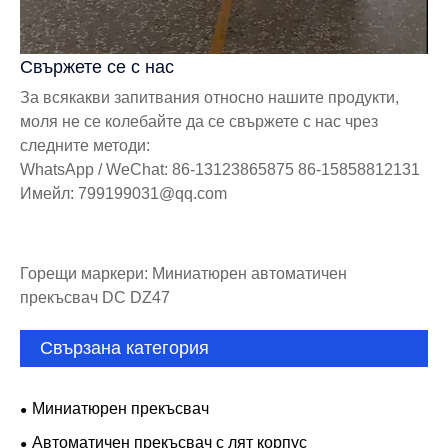
Свържете се с нас
За всякакви запитвания относно нашите продукти,
моля не се колебайте да се свържете с нас чрез
следните методи:
WhatsApp / WeChat: 86-13123865875 86-15858812131
Имейл: 799199031@qq.com
Горещи маркери: Миниатюрен автоматичен
прекъсвач DC DZ47
Свързана категория
Миниатюрен прекъсвач
Автоматичен прекъсвач с лят корпус