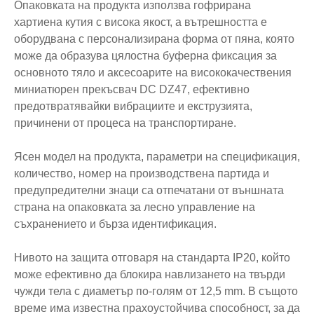
Опаковката на продукта използва гофрирана
хартиена кутия с висока якост, а вътрешността е
оборудвана с персонализирана форма от пяна, която
може да образува цялостна буферна фиксация за
основното тяло и аксесоарите на висококачествения
миниатюрен прекъсвач DC DZ47, ефективно
предотвратявайки вибрациите и екструзията,
причинени от процеса на транспортиране.
Ясен модел на продукта, параметри на спецификация,
количество, номер на производствена партида и
предупредителни знаци са отпечатани от външната
страна на опаковката за лесно управление на
съхранението и бърза идентификация.
Нивото на защита отговаря на стандарта IP20, който
може ефективно да блокира навлизането на твърди
чужди тела с диаметър по-голям от 12,5 mm. В същото
време има известна прахоустойчива способност, за да