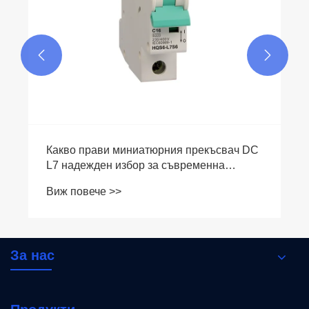


Какво прави миниатюрния прекъсвач DC
L7 надежден избор за съвременна
електрическа защита?
Виж повече >>
За нас