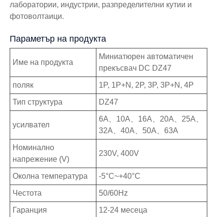
лаборатории, индустрии, разпределителни кутии и
фотоволтаици.
Параметър на продукта
Миниатюрен автоматичен
Име на продукта
прекъсвач DC DZ47
поляк
1P, 1P+N, 2P, 3P, 3P+N, 4P
Тип структура
DZ47
6A、10A、16A、20A、25A、
усилвател
32A、40A、50A、63A
Номинално
230V, 400V
напрежение (V)
Околна температура
-5°C~+40°C
Честота
50/60Hz
Гаранция
12-24 месеца