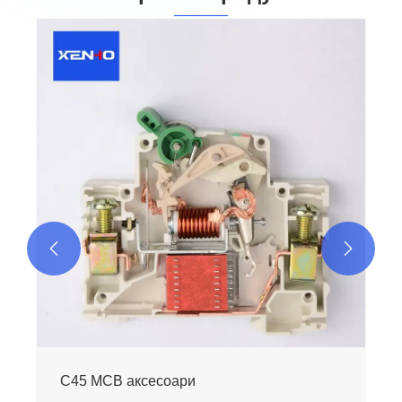
C65 MCB аксесоари
Виж повече >>

