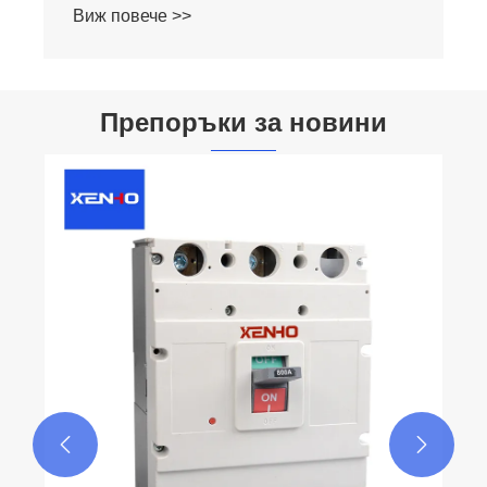
Препоръки за новини
Какво е AC тип 2P RCCB и как защитава
вашата електрическа система
Виж повече >>

