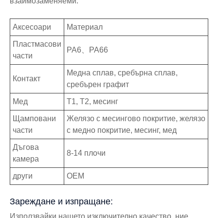
взаимозаменяеми.
Аксесоари
Материал
Пластмасови
PA6、PA66
части
Медна сплав, сребърна сплав,
Контакт
сребърен графит
Мед
T1, T2, месинг
Щамповани
Желязо с месингово покритие, желязо
части
с медно покритие, месинг, мед
Дъгова
8-14 плочи
камера
други
OEM
Зареждане и изпращане:
Използвайки нашето изключително качество, ние