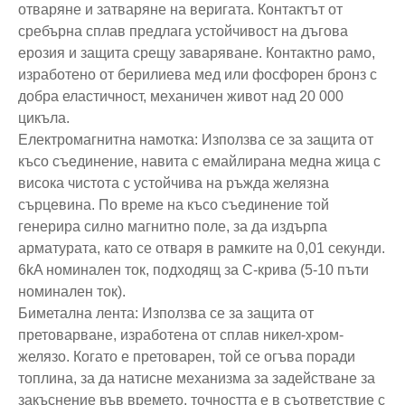
отваряне и затваряне на веригата. Контактът от
сребърна сплав предлага устойчивост на дъгова
ерозия и защита срещу заваряване. Контактно рамо,
изработено от берилиева мед или фосфорен бронз с
добра еластичност, механичен живот над 20 000
цикъла.
Електромагнитна намотка: Използва се за защита от
късо съединение, навита с емайлирана медна жица с
висока чистота с устойчива на ръжда желязна
сърцевина. По време на късо съединение той
генерира силно магнитно поле, за да издърпа
арматурата, като се отваря в рамките на 0,01 секунди.
6kA номинален ток, подходящ за C-крива (5-10 пъти
номинален ток).
Биметална лента: Използва се за защита от
претоварване, изработена от сплав никел-хром-
желязо. Когато е претоварен, той се огъва поради
топлина, за да натисне механизма за задействане за
закъснение във времето, точността е в съответствие с