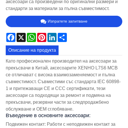
аксесоари са произведени по оригинални размери и
стандарти за материали за пълна съвместимост.
Изпратете запитване
Facebook
X
WhatsApp
Pinterest
LinkedIn
Share
Описание на продукта
Като професионален производител на аксесоари за
прекъсвачи в Китай, аксесоарите XENHO L7S6 MCB
се отличават с висока взаимозаменяемост и пълна
съвместимост. Съвместими със стандарта IEC 60898-
1 и притежаващи CE и CCC сертификати, тези
аксесоари са подходящи за ремонт и подмяна на
прекъсвачи, резервни части за следпродажбено
обслужване и OEM сглобяване.
Въведение в основните аксесоари:
Подвижен контакт: Работи с неподвижен контакт за