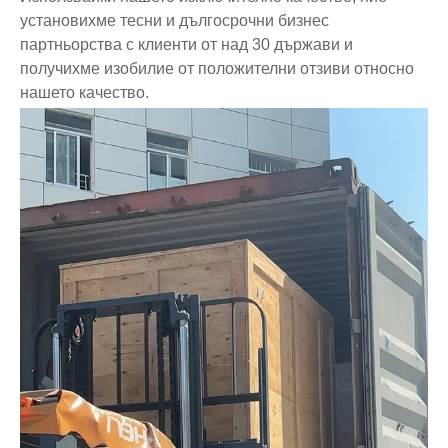
установихме тесни и дългосрочни бизнес
партньорства с клиенти от над 30 държави и
получихме изобилие от положителни отзиви относно
нашето качество.