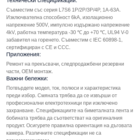
Технически спецификации:
Съвместим със серия L7S6 1P/2P/3P/4P, 1A-63A.
Изключвателна способност 6kA, изолационно
напрежение 500V, импулсно издържано напрежение
4kV, работна температура -30 ℃ до +70 ℃, UL94 V-0
забавител на горенето. Съвместим с IEC 60898-1,
сертифициран с CE и CCC.
Приложения:
Ремонт на прекъсвачи, следпродажбени резервни
части, OEM монтаж.
Важни бележки:
Потвърдете модел, ток, полюси и характеристика
преди избор. Смяната трябва да се извърши от
професионални електротехници при изключено
захранване. Спецификациите на биметалната лента и
бобината трябва да съответстват на оригиналния
продукт. Осигурете правилна ориентация на дъговата
камера. Различните спецификации не са