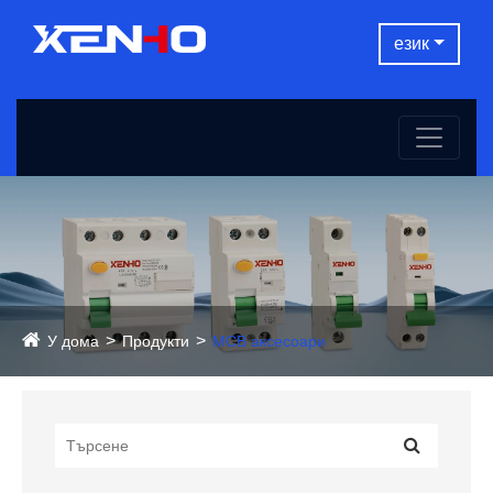
език
У дома
Продукти
MCB аксесоари