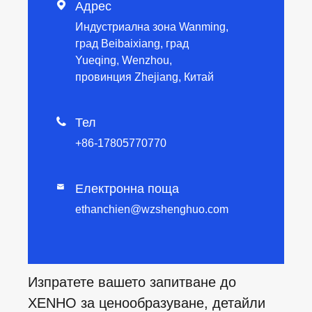

Адрес
Индустриална зона Wanming,
град Beibaixiang, град
Yueqing, Wenzhou,
провинция Zhejiang, Китай

Тел
+86-17805770770
Електронна поща

ethanchien@wzshenghuo.com
Изпратете вашето запитване до
XENHO за ценообразуване, детайли