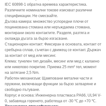
IEC 60898-1 обратна времева характеристика.
Различните номинални токове изискват различни
спецификации. Не смесвайте.
Дъгова камера: множество успоредни плочи от
поцинкована стомана или неръждаема стомана,
монтирани около контактите. Разделя, разтяга и
охлажда дъгата за бързо изгасване.
Стационарен контакт: Фиксиран в основата, контакт от
сребърна сплав, съчетан с движещ се контакт. Държач
за контакт от мед или месинг.
Клема: тунелен тип дизайн, месинг или мед с калаено
или никелово покритие. Приема 25 mm² тел, момент
на затягане 2,5 Nm.
Работен механизъм: Щамповани метални части и
пружини, включващи функции за бързо затваряне и
свободно пътуване.
Корпус и основа: Инженерна пластмаса PA66, UL94 V-
0, забавяща горенето, работеща от -30 ℃ до +70 ℃.