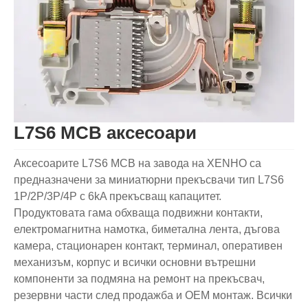
L7S6 MCB аксесоари
Аксесоарите L7S6 MCB на завода на XENHO са
предназначени за миниатюрни прекъсвачи тип L7S6
1P/2P/3P/4P с 6kA прекъсващ капацитет.
Продуктовата гама обхваща подвижни контакти,
електромагнитна намотка, биметална лента, дъгова
камера, стационарен контакт, терминал, оперативен
механизъм, корпус и всички основни вътрешни
компоненти за подмяна на ремонт на прекъсвач,
резервни части след продажба и OEM монтаж. Всички